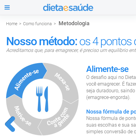
úde
Metodologia
Home
>
Como funciona
>
Nosso método:
os 4 pontos
Acreditamos que, para emagrecer, é preciso um equilíbrio entr
Alimente-se
O desafio aqui no Diet
você emagrecer. É faz
seja duradouro, saindo
(emagrece-engorda).
Nossa fórmula de p
Nossa fórmula de ponto
suas escolhas e sua s
simples conversão de 